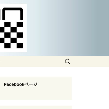
検
ト
索:
Facebookページ